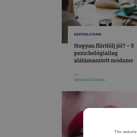
KAPCSOLATAINK
Hogyan flörtlölj jól? − 5
pszichológiailag
alátámasztott módszer
BÁNSZEGI REBEKA
This website