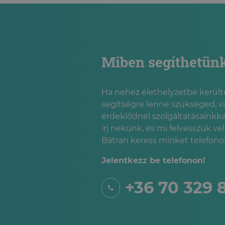
Miben segíthetün
Ha nehéz élethelyzetbe kerülté
segítségre lenne szükséged, v
érdeklődnél szolgáltatásainkka
írj nekünk, és mi felvesszük ve
Bátran keress minket telefonon
Jelentkezz be telefonon!
+36 70 329 