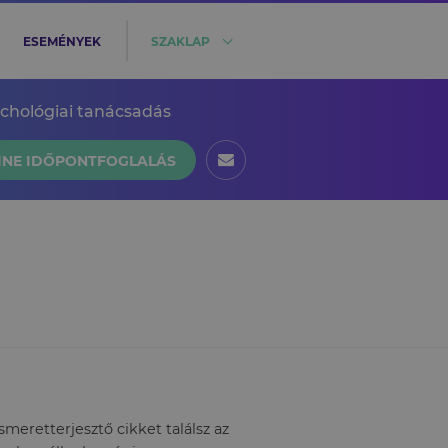
ESEMÉNYEK
SZAKLAP
ichológiai tanácsadás
INE IDŐPONTFOGLALÁS
eretterjesztő cikket találsz az