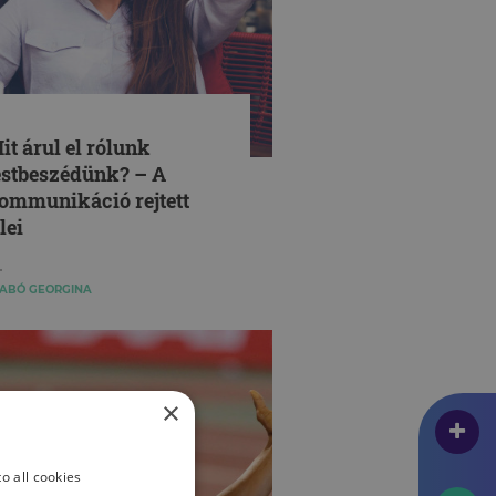
it árul el rólunk
estbeszédünk? – A
ommunikáció rejtett
lei
ABÓ GEORGINA
×
o all cookies