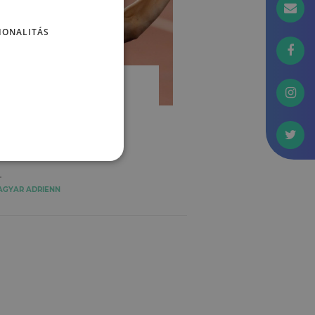
IONALITÁS
ORTPSZICHOLÓGIA
eszédes testünk –
eakciók a győzelem
illanatában
AGYAR ADRIENN