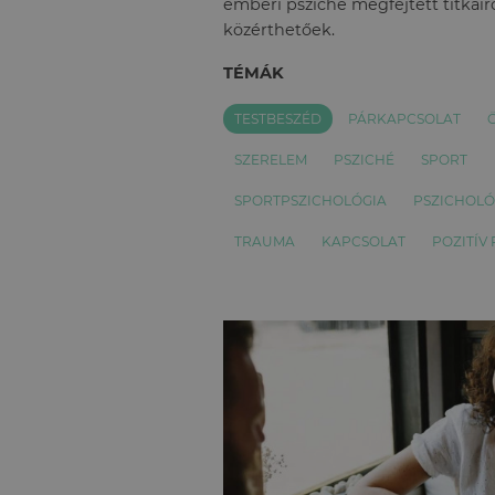
emberi psziché megfejtett titkairó
közérthetőek.
TÉMÁK
TESTBESZÉD
PÁRKAPCSOLAT
SZERELEM
PSZICHÉ
SPORT
SPORTPSZICHOLÓGIA
PSZICHOL
TRAUMA
KAPCSOLAT
POZITÍV