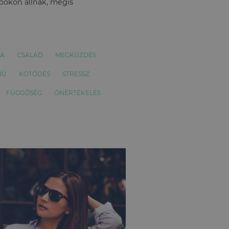
apokon állnak, mégis
IA
CSALÁD
MEGKÜZDÉS
JÚ
KÖTŐDÉS
STRESSZ
FÜGGŐSÉG
ÖNÉRTÉKELÉS