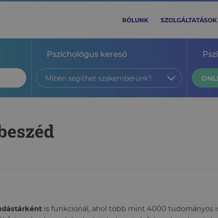
RÓLUNK
SZOLGÁLTATÁSOK
Pszichológus kereső
Psz
Miben segíthet szakemberünk?
ONL
tbeszéd
tudástárként
is funkcionál, ahol több mint 4000 tudományos ism