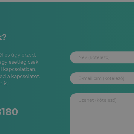
k?
l és úgy érzed,
agy esetleg csak
l kapcsolatban,
led a kapcsolatot.
 is!
8180