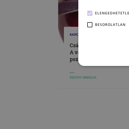
ELENGEDHETETL
BESOROLATLAN
KAPCSOLATAINK
Csábíts tudományosan! 
A vonzalomkeltés
pszichológiája
PESTHY ORSOLYA