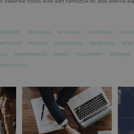
l. Írásainkat hosszú évek alatt halmoztuk fel, azok szakmai al
ÖNISMERET
SZORONGÁS
BOLDOGSÁG
DEPRESSZIÓ
TERÁP
MOTIVÁCIÓ
FEJLŐDÉS
MINDFULNESS
SZEMÉLYISÉG
INTER
ÓGUS
KOMMUNIKÁCIÓ
MUNKA
TELJESÍTMÉNY
ÉRZELMEK
 PSZICHOLÓGIA