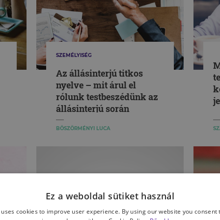
SZEMÉLYISÉG
M
Az állásinterjú titkos
t
nyelve – mit árul el
k
rólunk testbeszédünk az
je
állásinterjú során
BÖSZÖRMÉNYI LUCA
SZ
Ez a weboldal sütiket használ
 uses cookies to improve user experience. By using our website you consent t