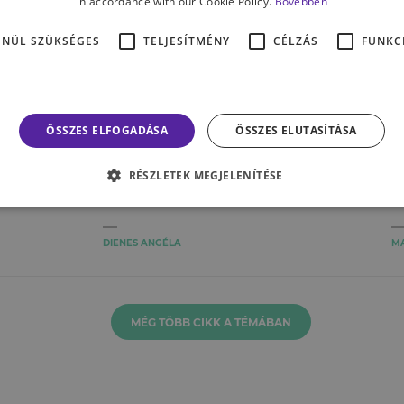
in accordance with our Cookie Policy.
Bővebben
ENÜL SZÜKSÉGES
TELJESÍTMÉNY
CÉLZÁS
FUNKC
SZEMÉLYISÉG
SP
ÖSSZES ELFOGADÁSA
ÖSSZES ELUTASÍTÁSA
–
„Én kellek!” – workshop
B
indul párkeresőknek!
r
RÉSZLETEK MEGJELENÍTÉSE
p
DIENES ANGÉLA
M
MÉG TÖBB CIKK A TÉMÁBAN