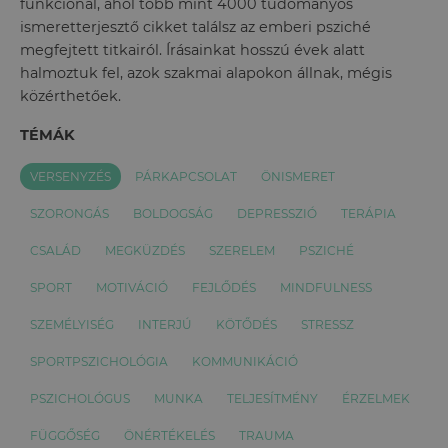
funkcionál, ahol több mint 4000 tudományos
ismeretterjesztő cikket találsz az emberi psziché
megfejtett titkairól. Írásainkat hosszú évek alatt
halmoztuk fel, azok szakmai alapokon állnak, mégis
közérthetőek.
TÉMÁK
VERSENYZÉS
PÁRKAPCSOLAT
ÖNISMERET
SZORONGÁS
BOLDOGSÁG
DEPRESSZIÓ
TERÁPIA
CSALÁD
MEGKÜZDÉS
SZERELEM
PSZICHÉ
SPORT
MOTIVÁCIÓ
FEJLŐDÉS
MINDFULNESS
SZEMÉLYISÉG
INTERJÚ
KÖTŐDÉS
STRESSZ
SPORTPSZICHOLÓGIA
KOMMUNIKÁCIÓ
PSZICHOLÓGUS
MUNKA
TELJESÍTMÉNY
ÉRZELMEK
FÜGGŐSÉG
ÖNÉRTÉKELÉS
TRAUMA