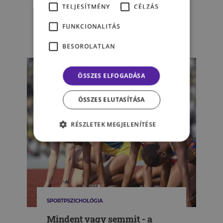
ilyen vízfekvést” – interjú
TELJESÍTMÉNY
CÉLZÁS
György Réka olimpikonnal
FUNKCIONALITÁS
TÓTH LAURA
BESOROLATLAN
ÖSSZES ELFOGADÁSA
ÖSSZES ELUTASÍTÁSA
RÉSZLETEK MEGJELENÍTÉSE
SPORTPSZICHOLÓGIA
Mindent vagy semmit - a