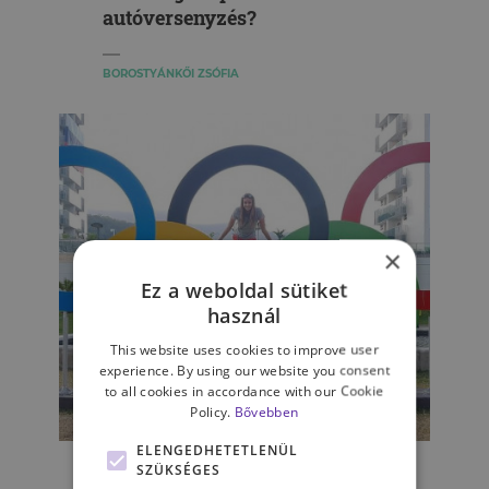
autóversenyzés?
BOROSTYÁNKŐI ZSÓFIA
×
Ez a weboldal sütiket
használ
This website uses cookies to improve user
experience. By using our website you consent
to all cookies in accordance with our Cookie
Policy.
Bővebben
SPORTPSZICHOLÓGIA
ELENGEDHETETLENÜL
„Egerszegi óta nem láttak
SZÜKSÉGES