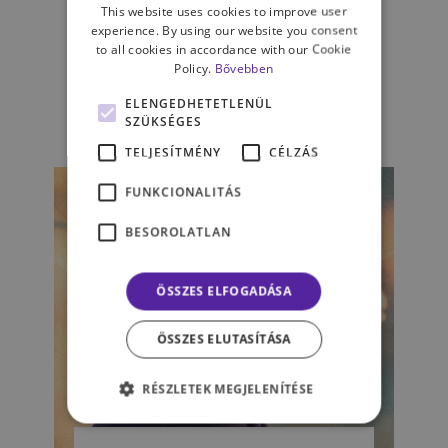
4 ok, amiért ürességet
This website uses cookies to improve user
érezhetünk – Hogyan
experience. By using our website you consent
to all cookies in accordance with our Cookie
kapcsolódik ez a borderline-
Policy.
Bővebben
hoz?
ELENGEDHETETLENÜL
SZÜKSÉGES
SZÖLLŐS LUCA LÉNA
TELJESÍTMÉNY
CÉLZÁS
FUNKCIONALITÁS
BESOROLATLAN
ÖSSZES ELFOGADÁSA
ÖSSZES ELUTASÍTÁSA
RÉSZLETEK MEGJELENÍTÉSE