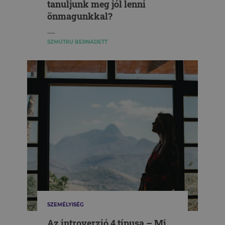
tanuljunk meg jól lenni
önmagunkkal?
SZMUTKU BERNADETT
SZEMÉLYISÉG
Az introverzió 4 típusa – Mi