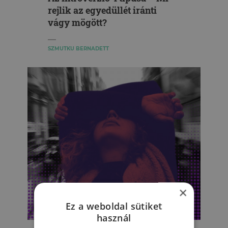
rejlik az egyedüllét iránti
vágy mögött?
SZMUTKU BERNADETT
×
Ez a weboldal sütiket
EGZISZTENCIÁLIS PSZICHOLÓGIA
használ