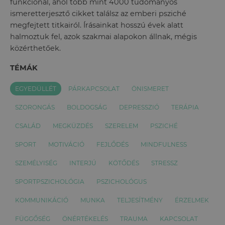
funkcionál, ahol több mint 4000 tudományos
ismeretterjesztő cikket találsz az emberi psziché
megfejtett titkairól. Írásainkat hosszú évek alatt
halmoztuk fel, azok szakmai alapokon állnak, mégis
közérthetőek.
TÉMÁK
EGYEDÜLLÉT
PÁRKAPCSOLAT
ÖNISMERET
SZORONGÁS
BOLDOGSÁG
DEPRESSZIÓ
TERÁPIA
CSALÁD
MEGKÜZDÉS
SZERELEM
PSZICHÉ
SPORT
MOTIVÁCIÓ
FEJLŐDÉS
MINDFULNESS
SZEMÉLYISÉG
INTERJÚ
KÖTŐDÉS
STRESSZ
SPORTPSZICHOLÓGIA
PSZICHOLÓGUS
KOMMUNIKÁCIÓ
MUNKA
TELJESÍTMÉNY
ÉRZELMEK
FÜGGŐSÉG
ÖNÉRTÉKELÉS
TRAUMA
KAPCSOLAT