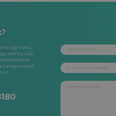
k?
l és úgy érzed,
agy esetleg csak
l kapcsolatban,
led a kapcsolatot.
 is!
8180