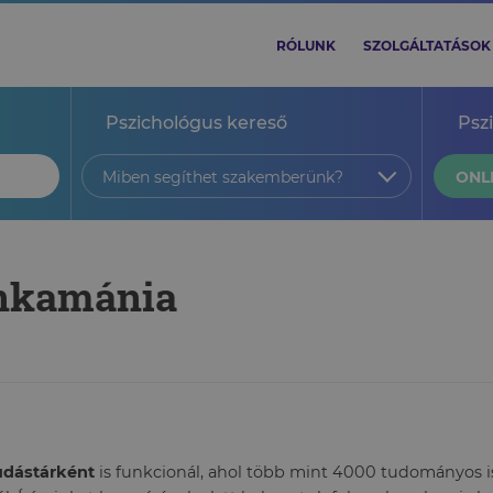
RÓLUNK
SZOLGÁLTATÁSOK
Pszichológus kereső
Psz
Miben segíthet szakemberünk?
ONL
unkamánia
tudástárként
is funkcionál, ahol több mint 4000 tudományos ism