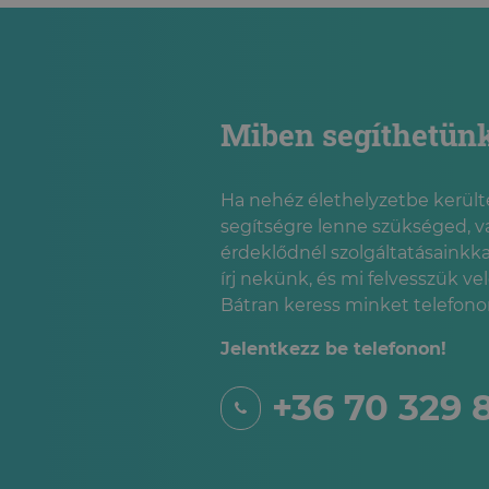
Miben segíthetün
Ha nehéz élethelyzetbe kerülté
segítségre lenne szükséged, v
érdeklődnél szolgáltatásainkka
írj nekünk, és mi felvesszük ve
Bátran keress minket telefonon
Jelentkezz be telefonon!
+36 70 329 