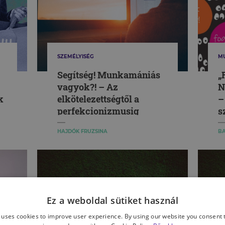
SZEMÉLYISÉG
M
Segítség! Munkamániás
„
vagyok?! – Az
N
k
elkötelezettségtől a
–
perfekcionizmusig
s
s
HAJDÓK FRUZSINA
BA
Ez a weboldal sütiket használ
 uses cookies to improve user experience. By using our website you consent t