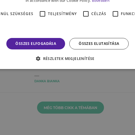
in accordance with our Cookie Policy.
Bővebben
ENÜL SZÜKSÉGES
TELJESÍTMÉNY
CÉLZÁS
FUNKC
KAPCSOLATAINK
SZ
ÖSSZES ELFOGADÁSA
ÖSSZES ELUTASÍTÁSA
t
Szeretőm: a munka – a
A
munkamániás
m
RÉSZLETEK MEGJELENÍTÉSE
személyiség jellemzői
r
DANKA BIANKA
MÉG TÖBB CIKK A TÉMÁBAN