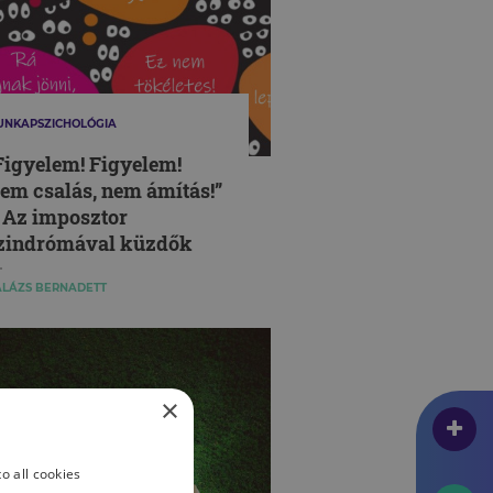
UNKAPSZICHOLÓGIA
Figyelem! Figyelem!
em csalás, nem ámítás!”
 Az imposztor
zindrómával küzdők
ötét titkai
LÁZS BERNADETT
×
o all cookies