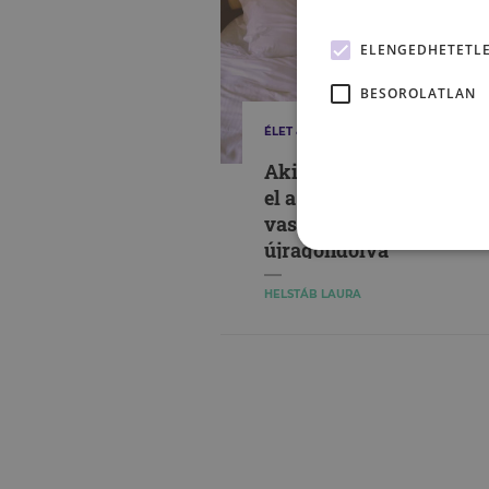
ELENGEDHETETL
BESOROLATLAN
ÉLET & PSZICHOLÓGIA
Akiket szorongással töl
el a szabadidő – a
vasárnapi neurózis
újragondolva
HELSTÁB LAURA