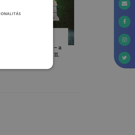
IONALITÁS
EMÉLYISÉG
ki kimarad, lemarad – a
unkamánia csapdái, II.
ész