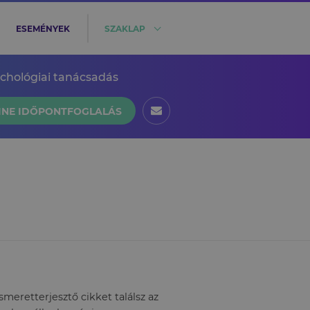
ESEMÉNYEK
SZAKLAP
ichológiai tanácsadás
INE IDŐPONTFOGLALÁS
eretterjesztő cikket találsz az