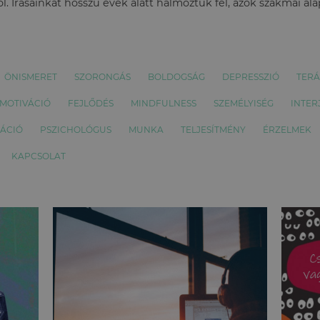
l. Írásainkat hosszú évek alatt halmoztuk fel, azok szakmai al
ÖNISMERET
SZORONGÁS
BOLDOGSÁG
DEPRESSZIÓ
TERÁ
MOTIVÁCIÓ
FEJLŐDÉS
MINDFULNESS
SZEMÉLYISÉG
INTER
ÁCIÓ
PSZICHOLÓGUS
MUNKA
TELJESÍTMÉNY
ÉRZELMEK
KAPCSOLAT