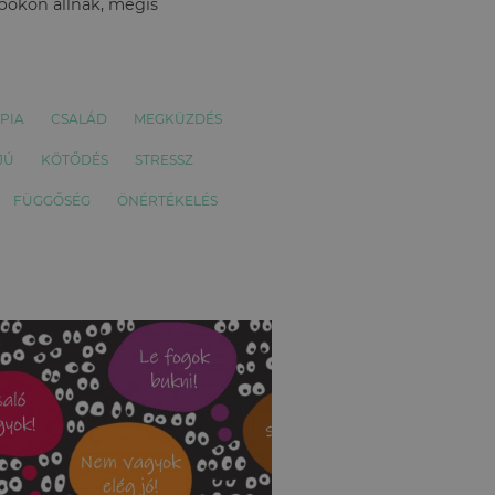
apokon állnak, mégis
PIA
CSALÁD
MEGKÜZDÉS
JÚ
KÖTŐDÉS
STRESSZ
FÜGGŐSÉG
ÖNÉRTÉKELÉS