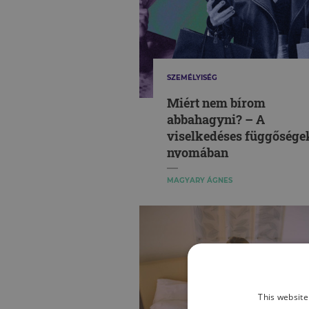
SZEMÉLYISÉG
Miért nem bírom
abbahagyni? – A
viselkedéses függősége
nyomában
MAGYARY ÁGNES
This website