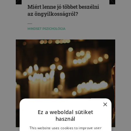
Miért lenne jó többet beszélni
az öngyilkosságról?
MINDSET PSZICHOLÓGIA
×
Ez a weboldal sütiket
használ
SZEMÉLYISÉG
This website uses cookies to improve user