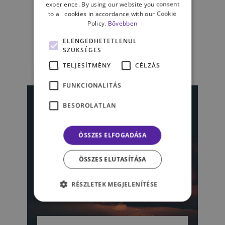
“Hiszek hitetlenül Istenben” –
experience. By using our website you consent
to all cookies in accordance with our Cookie
A vallás, mint védelmező
Policy.
Bővebben
faktor a pszichiátriai
kórképekben
ELENGEDHETETLENÜL
SZÜKSÉGES
TELJESÍTMÉNY
CÉLZÁS
VÍZKIEVICZ VANDA
FUNKCIONALITÁS
BESOROLATLAN
ÖSSZES ELFOGADÁSA
ÖSSZES ELUTASÍTÁSA
RÉSZLETEK MEGJELENÍTÉSE