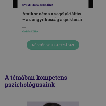
GYERMEKPSZICHOLÓGIA
Amikor néma a segélykiáltás
– az öngyilkosság aspektusai
GÁBRIS ZITA
MÉG TÖBB CIKK A TÉMÁBAN
A témában kompetens
pszichológusaink