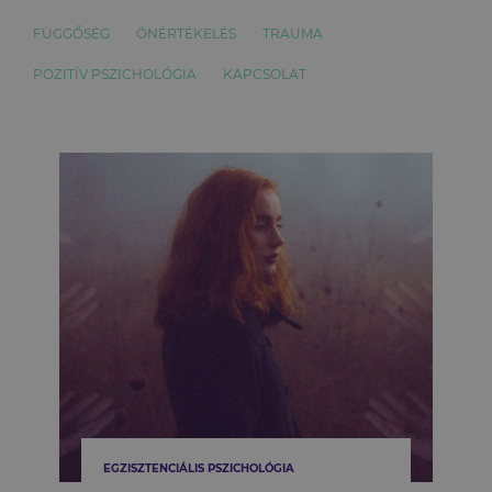
FÜGGŐSÉG
ÖNÉRTÉKELÉS
TRAUMA
POZITÍV PSZICHOLÓGIA
KAPCSOLAT
EGZISZTENCIÁLIS PSZICHOLÓGIA