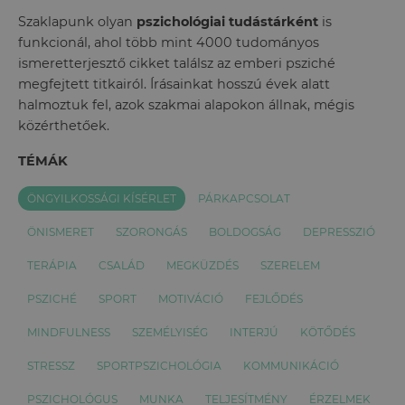
Szaklapunk olyan
pszichológiai tudástárként
is
funkcionál, ahol több mint 4000 tudományos
ismeretterjesztő cikket találsz az emberi psziché
megfejtett titkairól. Írásainkat hosszú évek alatt
halmoztuk fel, azok szakmai alapokon állnak, mégis
közérthetőek.
TÉMÁK
ÖNGYILKOSSÁGI KÍSÉRLET
PÁRKAPCSOLAT
ÖNISMERET
SZORONGÁS
BOLDOGSÁG
DEPRESSZIÓ
TERÁPIA
CSALÁD
MEGKÜZDÉS
SZERELEM
PSZICHÉ
SPORT
MOTIVÁCIÓ
FEJLŐDÉS
MINDFULNESS
SZEMÉLYISÉG
INTERJÚ
KÖTŐDÉS
STRESSZ
SPORTPSZICHOLÓGIA
KOMMUNIKÁCIÓ
PSZICHOLÓGUS
MUNKA
TELJESÍTMÉNY
ÉRZELMEK