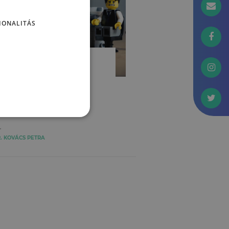
IONALITÁS
UNKAPSZICHOLÓGIA
szichoterror a
unkahelyen
. KOVÁCS PETRA