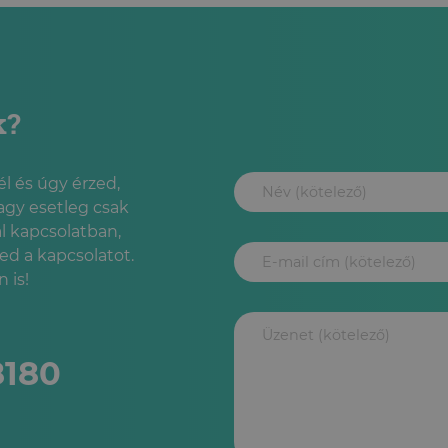
k?
l és úgy érzed,
agy esetleg csak
l kapcsolatban,
led a kapcsolatot.
 is!
8180