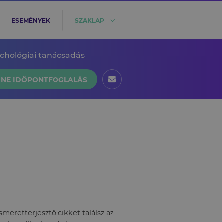
ESEMÉNYEK
SZAKLAP
ichológiai tanácsadás
INE IDŐPONTFOGLALÁS
eretterjesztő cikket találsz az