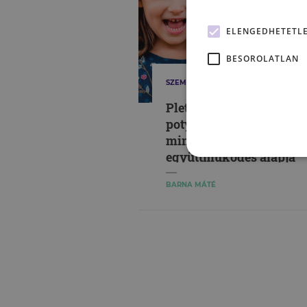
ELENGEDHETETL
BESOROLATLAN
SZEMÉLYISÉG
Pletykafészkek és
potyautasok – A pletyka
mint a társadalmi
együttműködés alapja
BARNA MÁTÉ