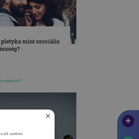
 pletyka mint szociális
észség?
TH NIKOLETT
×
o all cookies