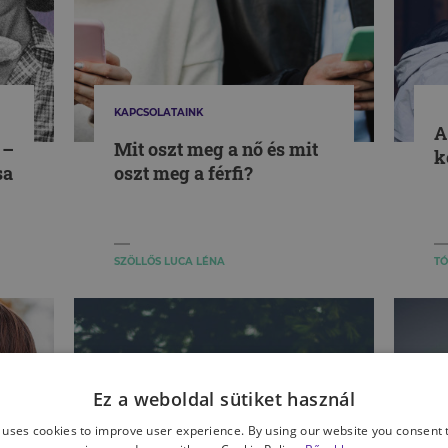
KAPCSOLATAINK
A
 –
Mit oszt meg a nő és mit
k
sa
oszt meg a férfi?
SZÖLLŐS LUCA LÉNA
TÓ
Ez a weboldal sütiket használ
 uses cookies to improve user experience. By using our website you consent t