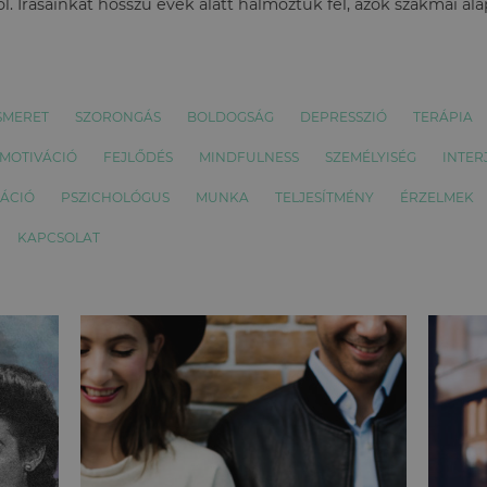
l. Írásainkat hosszú évek alatt halmoztuk fel, azok szakmai al
SMERET
SZORONGÁS
BOLDOGSÁG
DEPRESSZIÓ
TERÁPIA
MOTIVÁCIÓ
FEJLŐDÉS
MINDFULNESS
SZEMÉLYISÉG
INTER
ÁCIÓ
PSZICHOLÓGUS
MUNKA
TELJESÍTMÉNY
ÉRZELMEK
KAPCSOLAT