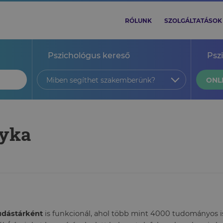
RÓLUNK
SZOLGÁLTATÁSOK
Pszichológus kereső
Psz
Miben segíthet szakemberünk?
ONL
tyka
tudástárként
is funkcionál, ahol több mint 4000 tudományos ism