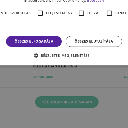
in accordance with our Cookie Policy.
Bővebben
ENÜL SZÜKSÉGES
TELJESÍTMÉNY
CÉLZÁS
FUNKC
ÉLET & PSZICHOLÓGIA
M
ÖSSZES ELFOGADÁSA
ÖSSZES ELUTASÍTÁSA
Miért nem megbízhatók a
P
,
pletykák? – Így csal meg
m
RÉSZLETEK MEGJELENÍTÉSE
bennünket az
emlékezetünk és a
személyiségünk
SAS VIKTÓRIA
DR
MÉG TÖBB CIKK A TÉMÁBAN