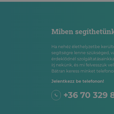
Miben segíthetün
Ha nehéz élethelyzetbe kerülté
segítségre lenne szükséged, v
érdeklődnél szolgáltatásainkka
írj nekünk, és mi felvesszük ve
Bátran keress minket telefonon
Jelentkezz be telefonon!
+36 70 329 