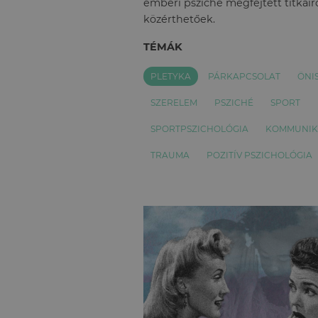
emberi psziché megfejtett titkairó
közérthetőek.
TÉMÁK
PLETYKA
PÁRKAPCSOLAT
ÖNI
SZERELEM
PSZICHÉ
SPORT
SPORTPSZICHOLÓGIA
KOMMUNIK
TRAUMA
POZITÍV PSZICHOLÓGIA