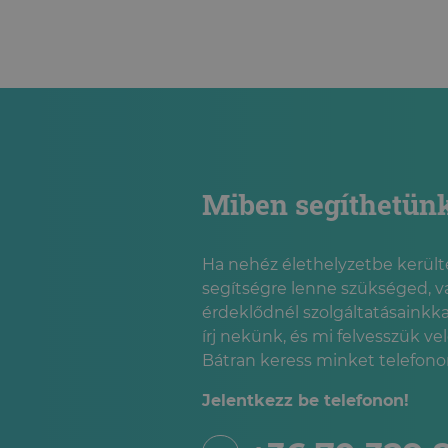
PSZICHOLÓGIAI TANÁCSADÁS
ONLINE PSZICHOLÓGIAI
TANÁCSADÁS
Miben segíthetün
Ha nehéz élethelyzetbe kerülté
segítségre lenne szükséged, v
érdeklődnél szolgáltatásainkka
írj nekünk, és mi felvesszük ve
Bátran keress minket telefonon
Jelentkezz be telefonon!