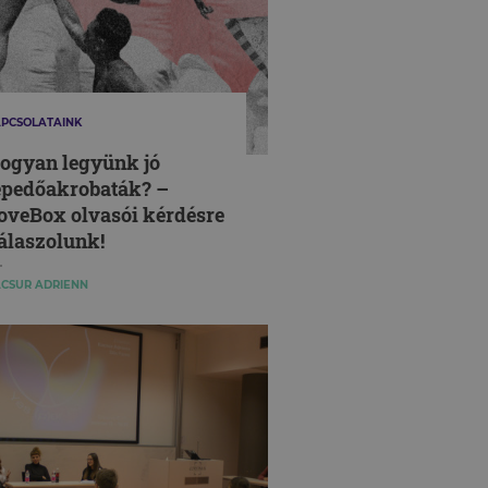
PCSOLATAINK
ogyan legyünk jó
epedőakrobaták? –
oveBox olvasói kérdésre
álaszolunk!
CSUR ADRIENN