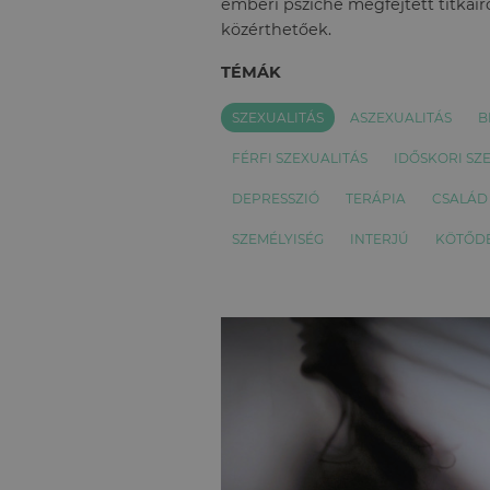
emberi psziché megfejtett titkairó
közérthetőek.
TÉMÁK
SZEXUALITÁS
ASZEXUALITÁS
B
FÉRFI SZEXUALITÁS
IDŐSKORI SZ
DEPRESSZIÓ
TERÁPIA
CSALÁD
SZEMÉLYISÉG
INTERJÚ
KÖTŐD