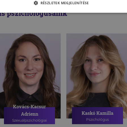
RÉSZLETEK MEGJELENÍTÉSE
s pszichológusaink
Kovács-Kacsur
Kaskó Kamilla
Adrienn
Pszichológus
Szexuálpszichológiai
szakpszichológus