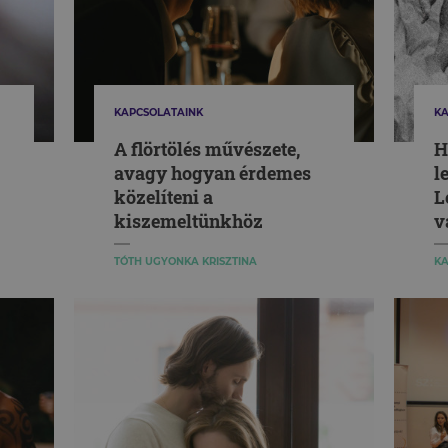
KAPCSOLATAINK
KA
A flörtölés művészete,
H
avagy hogyan érdemes
l
közelíteni a
L
kiszemeltünkhöz
v
TÓTH UGYONKA KRISZTINA
KA