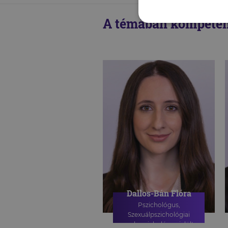
A témában kompeten
Dallos-Bán Flóra
Pszichológus,
Szexuálpszichológiai
szakpszichológus jelölt