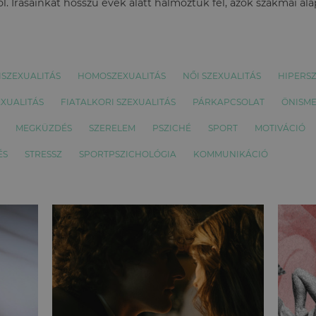
l. Írásainkat hosszú évek alatt halmoztuk fel, azok szakmai al
ISZEXUALITÁS
HOMOSZEXUALITÁS
NŐI SZEXUALITÁS
HIPERS
EXUALITÁS
FIATALKORI SZEXUALITÁS
PÁRKAPCSOLAT
ÖNISM
MEGKÜZDÉS
SZERELEM
PSZICHÉ
SPORT
MOTIVÁCIÓ
ÉS
STRESSZ
SPORTPSZICHOLÓGIA
KOMMUNIKÁCIÓ