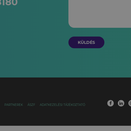
8180
KÜLDÉS
PARTNEREK
ÁSZF
ADATKEZELÉSI TÁJÉKOZTATÓ