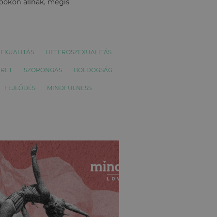
apokon állnak, mégis
ZEXUALITÁS
HETEROSZEXUALITÁS
ERET
SZORONGÁS
BOLDOGSÁG
FEJLŐDÉS
MINDFULNESS