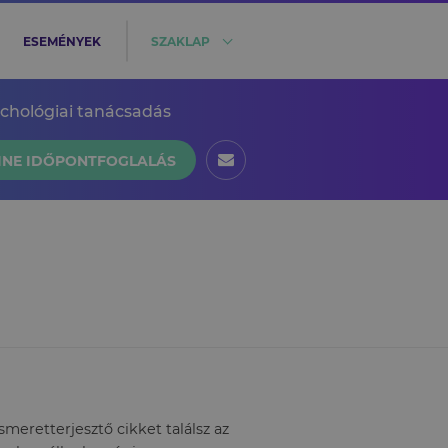
ESEMÉNYEK
SZAKLAP
ichológiai tanácsadás
INE IDŐPONTFOGLALÁS
eretterjesztő cikket találsz az