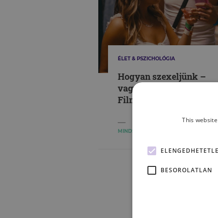
ÉLET & PSZICHOLÓGIA
Hogyan szexeljünk –
vagy inkább hogyan ne
Filmajánló
This website
MINDSET
ELENGEDHETETL
BESOROLATLAN