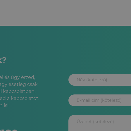
PSZICHOLÓGIAI TANÁCSADÁS
PSZICHOLÓGIAI TANÁCSADÁS
SZEXUÁLPSZICHOLÓGIAI
ONLINE PSZICHOLÓGIAI
TANÁCSADÁS
TANÁCSADÁS
SZEXUÁLPSZICHOLÓGIAI
CSOPORTOS TANÁCSADÁS
k?
l és úgy érzed,
agy esetleg csak
l kapcsolatban,
led a kapcsolatot.
 is!