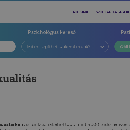
RÓLUNK
SZOLGÁLTATÁSOK
Pszichológus kereső
Psz
Miben segíthet szakemberünk?
ONL
xualitás
tudástárként
is funkcionál, ahol több mint 4000 tudományos ism