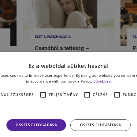
ÉLET & PSZICHOLÓGIA
ÉL
Csendből a tettekig –
P
?
szexualitás a
p
nőgyógyászati
e
Ez a weboldal sütiket használ
daganatok után, a
k
 uses cookies to improve user experience. By using our website you consent t
Mályvavirág Alapítvány
s
in accordance with our Cookie Policy.
Bővebben
KACSUR ADRIENN
MI
képzésén jártunk
ENÜL SZÜKSÉGES
TELJESÍTMÉNY
CÉLZÁS
FUNKC
MÉG TÖBB CIKK A TÉMÁBAN
ÖSSZES ELFOGADÁSA
ÖSSZES ELUTASÍTÁSA