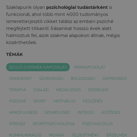
Szaklapunk olyan
pszichológiai tudástárként
is
funkcionál, ahol több mint 4000 tudományos
ismeretterjesztő cikket találsz az emberi psziché
megfejtett titkairól. Írásainkat hosszú évek alatt
halmoztuk fel, azok szakmai alapokon állnak, mégis
közérthetőek.
TÉMÁK
SZÜLŐ-GYERMEK KAPCSOLAT
PÁRKAPCSOLAT
ÖNISMERET
SZORONGÁS
BOLDOGSÁG
DEPRESSZIÓ
TERÁPIA
CSALÁD
MEGKÜZDÉS
SZERELEM
PSZICHÉ
SPORT
MOTIVÁCIÓ
FEJLŐDÉS
MINDFULNESS
SZEMÉLYISÉG
INTERJÚ
KÖTŐDÉS
STRESSZ
SPORTPSZICHOLÓGIA
PSZICHOLÓGUS
KOMMUNIKÁCIÓ
MUNKA
TELJESÍTMÉNY
ÉRZELMEK