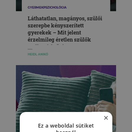
GYERMEKPSZICHOLÓGIA
Láthatatlan, magányos, szülői
szerepbe kényszerített
gyerekek – Mit jelent
érzelmileg éretlen szülők
mellett felnőni?
HEIDL ANIKÓ
×
Ez a weboldal sütiket