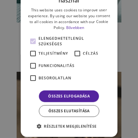
használ
This website uses cookies to improve user
experience. By using our website you consent
ÉLET & PSZICHOLÓGIA
to all cookies in accordance with our Cookie
Policy.
Bővebben
Menni vagy maradni? – A
mamahotel előnyei és
ELENGEDHETETLENÜL
hátrányai
SZÜKSÉGES
TELJESÍTMÉNY
CÉLZÁS
TÖLGYESI HAJNALKA
FUNKCIONALITÁS
BESOROLATLAN
ÖSSZES ELFOGADÁSA
ÖSSZES ELUTASÍTÁSA
RÉSZLETEK MEGJELENÍTÉSE