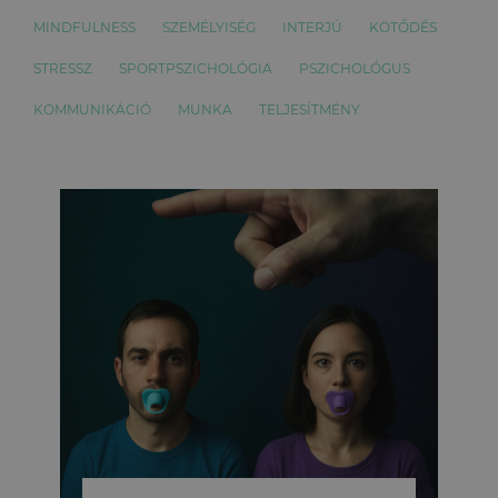
MINDFULNESS
SZEMÉLYISÉG
INTERJÚ
KÖTŐDÉS
STRESSZ
SPORTPSZICHOLÓGIA
PSZICHOLÓGUS
KOMMUNIKÁCIÓ
MUNKA
TELJESÍTMÉNY