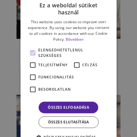
Ez a weboldal sütiket
használ
This website uses cookies to improve user
experience. By using our website you consent
to all cookies in accordance with our Cookie
ÉLET & PSZICHOLÓGIA
Policy.
Bővebben
Miért félhetünk a
ELENGEDHETETLENÜL
boldogságtól? - milyen
SZÜKSÉGES
tényezők befolyásolhatnak
TELJESÍTMÉNY
CÉLZÁS
minket
FUNKCIONALITÁS
GERGELY-KOSZA PETRA
BESOROLATLAN
ÖSSZES ELFOGADÁSA
ÖSSZES ELUTASÍTÁSA