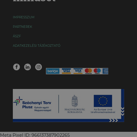
IMPRESSZUM
PARTNEREK
ÁSZF
ADATKEZELÉSI TÁJÉKOZTATÓ
Meta Pixel ID: 966137387902265