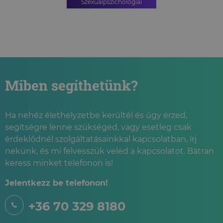
Szexuálpszichológiai
szakpszichológus
PSZICHOLÓGIAI TANÁCSADÁS
SZEXUÁLPSZICHOLÓGIAI
TANÁCSADÁS
SZEXUÁLPSZICHOLÓGIAI
CSOPORTOS TANÁCSADÁS
Miben segíthetünk?
Ha nehéz élethelyzetbe kerültél és úgy érzed,
segítségre lenne szükséged, vagy esetleg csak
érdeklődnél szolgáltatásainkkal kapcsolatban, írj
nekünk, és mi felvesszük veled a kapcsolatot. Bátran
keress minket telefonon is!
Jelentkezz be telefonon!
+36 70 329 8180