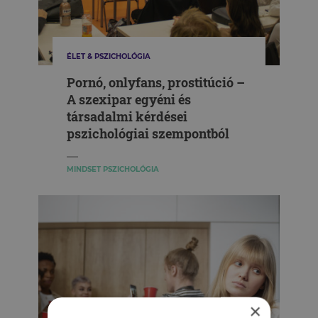
ÉLET & PSZICHOLÓGIA
Pornó, onlyfans, prostitúció –
A szexipar egyéni és
társadalmi kérdései
pszichológiai szempontból
MINDSET PSZICHOLÓGIA
×