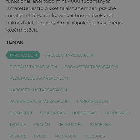
funkcionál, ahol több mint 4000 tudományos
ismeretterjesztő cikket találsz az emberi psziché
megfejtett titkairól. Írásainkat hosszú évek alatt
halmoztuk fel, azok szakmai alapokon állnak, mégis
közérthetőek.
TÉMÁK
TÁRSADALOM
ÖREGEDŐ TÁRSADALOM
DIGITÁLIS TÁRSADALOM
FOGYASZTÓI TÁRSADALOM
PSZICHOLÓGUSTÁRSADALOM
NÁRCISZTIKUS TÁRSADALOM
PATRIARCHÁLIS TÁRSADALOM
PÁRKAPCSOLAT
ÖNISMERET
SZORONGÁS
BOLDOGSÁG
DEPRESSZIÓ
TERÁPIA
CSALÁD
MEGKÜZDÉS
SZERELEM
PSZICHÉ
SPORT
MOTIVÁCIÓ
FEJLŐDÉS