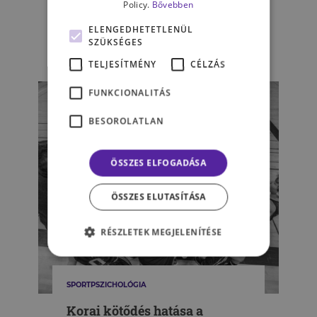
és az annak szélén álló sikeres
Policy.
Bővebben
kapcsolatának titka?
ELENGEDHETETLENÜL
SZÜKSÉGES
MÉSZÁROS KITTI
TELJESÍTMÉNY
CÉLZÁS
FUNKCIONALITÁS
BESOROLATLAN
ÖSSZES ELFOGADÁSA
ÖSSZES ELUTASÍTÁSA
RÉSZLETEK MEGJELENÍTÉSE
SPORTPSZICHOLÓGIA
Korai kötődés hatása a