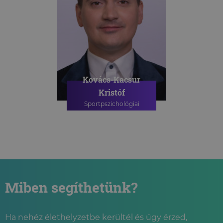
Kovács-Kacsur
Kristóf
Sportpszichológiai
szakpszichológus
SPORTPSZICHOLÓGIAI
TANÁCSADÁS
Miben segíthetünk?
Ha nehéz élethelyzetbe kerültél és úgy érzed,