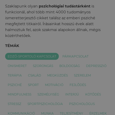
Szaklapunk olyan
pszichológiai tudástárként
is
funkcionál, ahol több mint 4000 tudományos
ismeretterjesztő cikket találsz az emberi psziché
megfejtett titkairól. Írásainkat hosszú évek alatt
halmoztuk fel, azok szakmai alapokon állnak, mégis
közérthetőek.
TÉMÁK
EDZŐ-SPORTOLÓ KAPCSOLAT
PÁRKAPCSOLAT
ÖNISMERET
SZORONGÁS
BOLDOGSÁG
DEPRESSZIÓ
TERÁPIA
CSALÁD
MEGKÜZDÉS
SZERELEM
PSZICHÉ
SPORT
MOTIVÁCIÓ
FEJLŐDÉS
MINDFULNESS
SZEMÉLYISÉG
INTERJÚ
KÖTŐDÉS
STRESSZ
SPORTPSZICHOLÓGIA
PSZICHOLÓGUS
KOMMUNIKÁCIÓ
MUNKA
TELJESÍTMÉNY
ÉRZELMEK