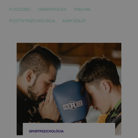
FÜGGŐSÉG
ÖNÉRTÉKELÉS
TRAUMA
POZITÍV PSZICHOLÓGIA
KAPCSOLAT
SPORTPSZICHOLÓGIA