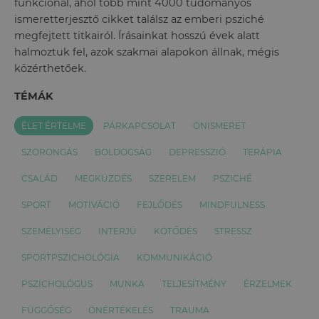
funkcionál, ahol több mint 4000 tudományos
ismeretterjesztő cikket találsz az emberi psziché
megfejtett titkairól. Írásainkat hosszú évek alatt
halmoztuk fel, azok szakmai alapokon állnak, mégis
közérthetőek.
TÉMÁK
ÉLET ÉRTELME
PÁRKAPCSOLAT
ÖNISMERET
SZORONGÁS
BOLDOGSÁG
DEPRESSZIÓ
TERÁPIA
CSALÁD
MEGKÜZDÉS
SZERELEM
PSZICHÉ
SPORT
MOTIVÁCIÓ
FEJLŐDÉS
MINDFULNESS
SZEMÉLYISÉG
INTERJÚ
KÖTŐDÉS
STRESSZ
SPORTPSZICHOLÓGIA
KOMMUNIKÁCIÓ
PSZICHOLÓGUS
MUNKA
TELJESÍTMÉNY
ÉRZELMEK
FÜGGŐSÉG
ÖNÉRTÉKELÉS
TRAUMA