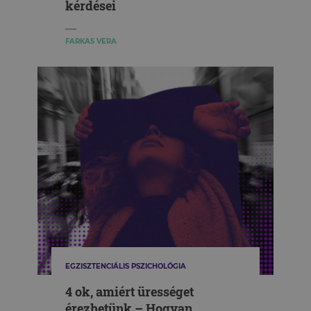
kérdései
FARKAS VERA
EGZISZTENCIÁLIS PSZICHOLÓGIA
4 ok, amiért ürességet
érezhetünk – Hogyan