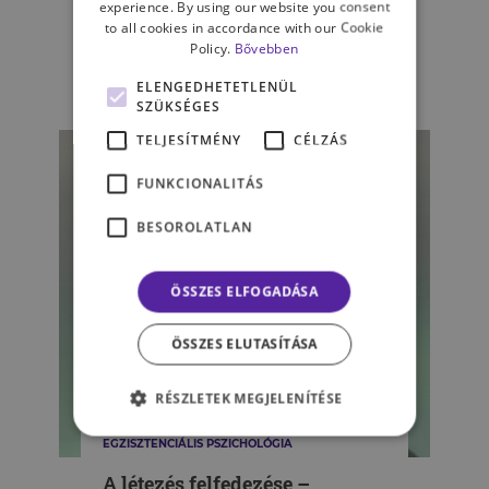
Az élet értelme – a Parthenopé
experience. By using our website you consent
to all cookies in accordance with our Cookie
című film tükrében
Policy.
Bővebben
ELENGEDHETETLENÜL
VÁRNAI VIRÁG
SZÜKSÉGES
TELJESÍTMÉNY
CÉLZÁS
FUNKCIONALITÁS
BESOROLATLAN
ÖSSZES ELFOGADÁSA
ÖSSZES ELUTASÍTÁSA
RÉSZLETEK MEGJELENÍTÉSE
EGZISZTENCIÁLIS PSZICHOLÓGIA
A létezés felfedezése –