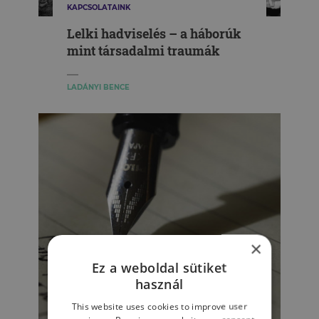
KAPCSOLATAINK
Lelki hadviselés – a háborúk
mint társadalmi traumák
LADÁNYI BENCE
×
Ez a weboldal sütiket
használ
This website uses cookies to improve user