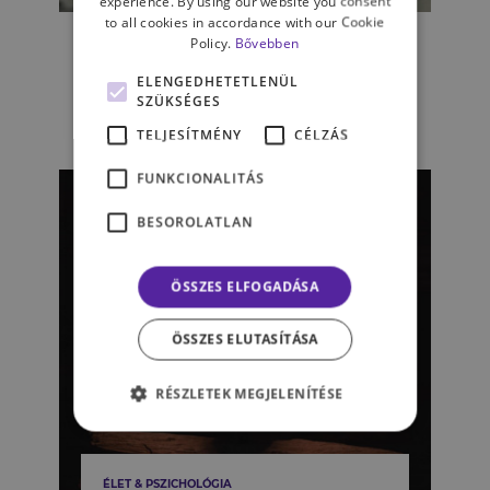
experience. By using our website you consent
A hármas művész Csáth –
to all cookies in accordance with our Cookie
Policy.
Bővebben
tudósítás a Margó Irodalmi
Fesztiválról
ELENGEDHETETLENÜL
SZÜKSÉGES
LADÁNYI BENCE
TELJESÍTMÉNY
CÉLZÁS
FUNKCIONALITÁS
BESOROLATLAN
ÖSSZES ELFOGADÁSA
ÖSSZES ELUTASÍTÁSA
RÉSZLETEK MEGJELENÍTÉSE
ÉLET & PSZICHOLÓGIA