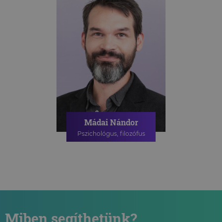
Mádai Nándor
Pszichológus, filozófus
PSZICHOLÓGIAI TANÁCSADÁS
ONLINE PSZICHOLÓGIAI
TANÁCSADÁS
Miben segíthetünk?