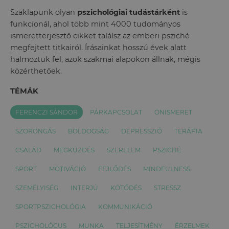
Szaklapunk olyan
pszichológiai tudástárként
is
funkcionál, ahol több mint 4000 tudományos
ismeretterjesztő cikket találsz az emberi psziché
megfejtett titkairól. Írásainkat hosszú évek alatt
halmoztuk fel, azok szakmai alapokon állnak, mégis
közérthetőek.
TÉMÁK
FERENCZI SÁNDOR
PÁRKAPCSOLAT
ÖNISMERET
SZORONGÁS
BOLDOGSÁG
DEPRESSZIÓ
TERÁPIA
CSALÁD
MEGKÜZDÉS
SZERELEM
PSZICHÉ
SPORT
MOTIVÁCIÓ
FEJLŐDÉS
MINDFULNESS
SZEMÉLYISÉG
INTERJÚ
KÖTŐDÉS
STRESSZ
SPORTPSZICHOLÓGIA
KOMMUNIKÁCIÓ
PSZICHOLÓGUS
MUNKA
TELJESÍTMÉNY
ÉRZELMEK