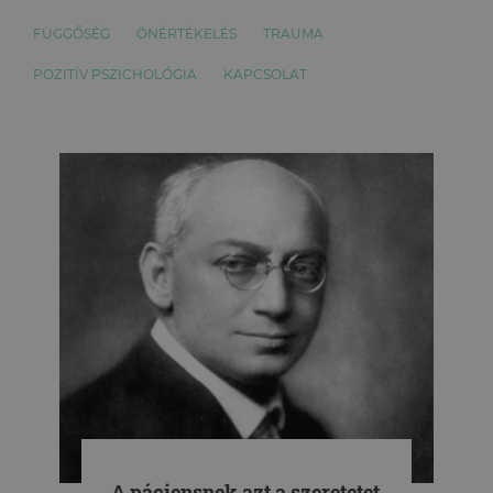
FÜGGŐSÉG
ÖNÉRTÉKELÉS
TRAUMA
POZITÍV PSZICHOLÓGIA
KAPCSOLAT
„A páciensnek azt a szeretetet