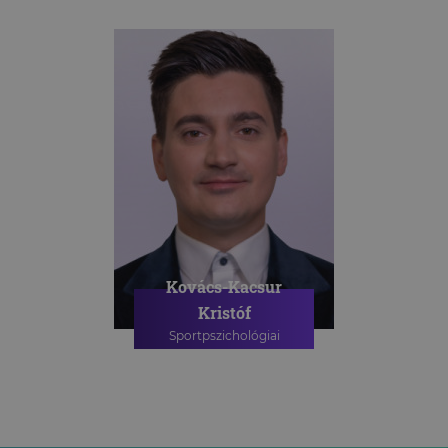
Kovács-Kacsur
Kristóf
Sportpszichológiai
szakpszichológus
SPORTPSZICHOLÓGIAI
TANÁCSADÁS