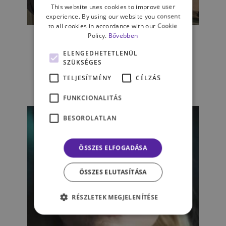
This website uses cookies to improve user
experience. By using our website you consent
KAPCSOLATAINK
to all cookies in accordance with our Cookie
Policy.
Bővebben
„Elfuthatsz, de el nem
bújhatsz” – a bűnügyi
ELENGEDHETETLENÜL
profilalkotásról
SZÜKSÉGES
TELJESÍTMÉNY
CÉLZÁS
LADÁNYI BENCE
FUNKCIONALITÁS
BESOROLATLAN
ÖSSZES ELFOGADÁSA
ÖSSZES ELUTASÍTÁSA
RÉSZLETEK MEGJELENÍTÉSE