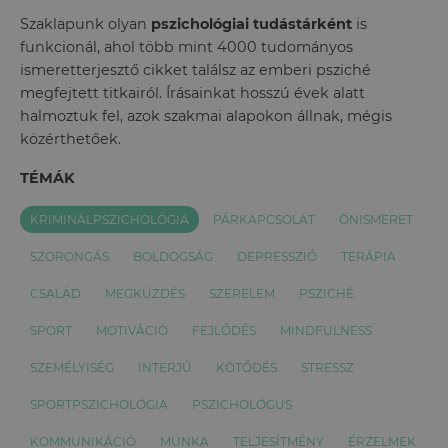
Szaklapunk olyan
pszichológiai tudástárként
is
funkcionál, ahol több mint 4000 tudományos
ismeretterjesztő cikket találsz az emberi psziché
megfejtett titkairól. Írásainkat hosszú évek alatt
halmoztuk fel, azok szakmai alapokon állnak, mégis
közérthetőek.
TÉMÁK
KRIMINÁLPSZICHOLÓGIA
PÁRKAPCSOLAT
ÖNISMERET
SZORONGÁS
BOLDOGSÁG
DEPRESSZIÓ
TERÁPIA
CSALÁD
MEGKÜZDÉS
SZERELEM
PSZICHÉ
SPORT
MOTIVÁCIÓ
FEJLŐDÉS
MINDFULNESS
SZEMÉLYISÉG
INTERJÚ
KÖTŐDÉS
STRESSZ
SPORTPSZICHOLÓGIA
PSZICHOLÓGUS
KOMMUNIKÁCIÓ
MUNKA
TELJESÍTMÉNY
ÉRZELMEK