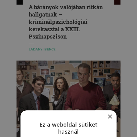
A bárányok valójában ritkán
hallgatnak –
kriminálpszichológiai
kerekasztal a XXIII.
Pszinapszison
LADÁNYI BENCE
×
Ez a weboldal sütiket
használ