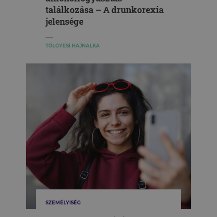
találkozása – A drunkorexia
jelensége
TÖLGYESI HAJNALKA
SZEMÉLYISÉG