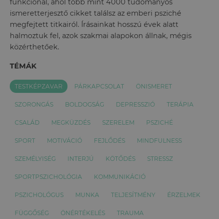
funkcionál, ahol több mint 4000 tudományos
ismeretterjesztő cikket találsz az emberi psziché
megfejtett titkairól. Írásainkat hosszú évek alatt
halmoztuk fel, azok szakmai alapokon állnak, mégis
közérthetőek.
TÉMÁK
TESTKÉPZAVAR
PÁRKAPCSOLAT
ÖNISMERET
SZORONGÁS
BOLDOGSÁG
DEPRESSZIÓ
TERÁPIA
CSALÁD
MEGKÜZDÉS
SZERELEM
PSZICHÉ
SPORT
MOTIVÁCIÓ
FEJLŐDÉS
MINDFULNESS
SZEMÉLYISÉG
INTERJÚ
KÖTŐDÉS
STRESSZ
SPORTPSZICHOLÓGIA
KOMMUNIKÁCIÓ
PSZICHOLÓGUS
MUNKA
TELJESÍTMÉNY
ÉRZELMEK
FÜGGŐSÉG
ÖNÉRTÉKELÉS
TRAUMA