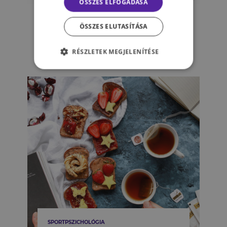
ÖSSZES ELFOGADÁSA
A test a lelke mindennek -
testpozitivitás az Instagramon
ÖSSZES ELUTASÍTÁSA
túl
RÉSZLETEK MEGJELENÍTÉSE
MINDSET PSZICHOLÓGIA
SPORTPSZICHOLÓGIA