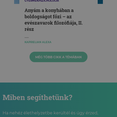
GYERMEKPSZICHOLÓGIA
Anyám a konyhában a
boldogságot főzi – az
evészavarok filozófiája, II.
rész
KAPRIELIAN ALEXA
MÉG TÖBB CIKK A TÉMÁBAN
Miben segíthetünk?
Ha nehéz élethelyzetbe kerültél és úgy érzed,