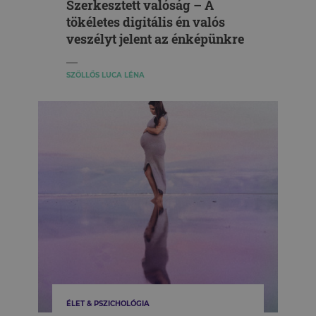
Szerkesztett valóság – A
tökéletes digitális én valós
veszélyt jelent az énképünkre
SZÖLLŐS LUCA LÉNA
ÉLET & PSZICHOLÓGIA