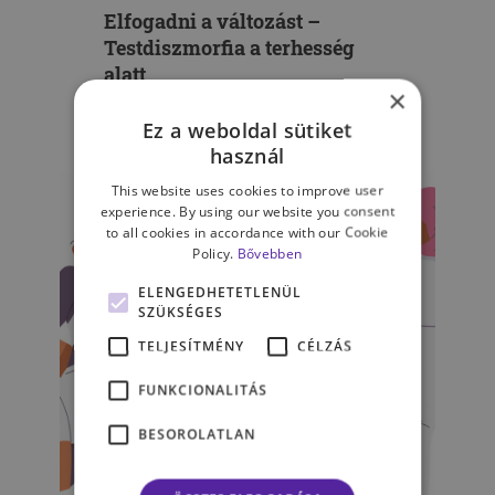
Elfogadni a változást –
Testdiszmorfia a terhesség
alatt
×
Ez a weboldal sütiket
TÖLGYESI HAJNALKA
használ
This website uses cookies to improve user
experience. By using our website you consent
to all cookies in accordance with our Cookie
Policy.
Bővebben
ELENGEDHETETLENÜL
SZÜKSÉGES
TELJESÍTMÉNY
CÉLZÁS
FUNKCIONALITÁS
BESOROLATLAN