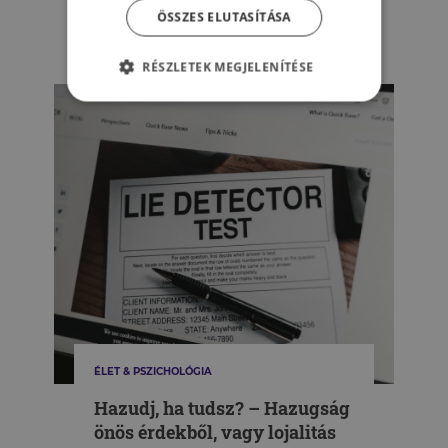
ÖSSZES ELUTASÍTÁSA
SZÜCS TAMÁS
RÉSZLETEK MEGJELENÍTÉSE
ÉLET & PSZICHOLÓGIA
Hazudj, ha tudsz? – Hazugság
önös érdekből, vagy lojalitás