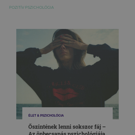
POZITÍV PSZICHOLÓGIA
ÉLET & PSZICHOLÓGIA
Őszintének lenni sokszor fáj –
Az önbecsapás pszichológiája