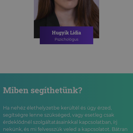
Hugyik Lídia
Pszichológus
PSZICHOLÓGIAI TANÁCSADÁS
ONLINE PSZICHOLÓGIAI
TANÁCSADÁS
Miben segíthetünk?
Ha nehéz élethelyzetbe kerültél és úgy érzed,
segítségre lenne szükséged, vagy esetleg csak
érdeklődnél szolgáltatásainkkal kapcsolatban, írj
nekünk, és mi felvesszük veled a kapcsolatot. Bátran