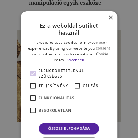
manipuláció egyik eszköze
×
LIPTÁK ZSUZSA
Ez a weboldal sütiket
használ
This website uses cookies to improve user
experience. By using our website you consent
to all cookies in accordance with our Cookie
Policy.
Bővebben
ELENGEDHETETLENÜL
SZÜKSÉGES
TELJESÍTMÉNY
CÉLZÁS
FUNKCIONALITÁS
BESOROLATLAN
ÉLET & PSZICHOLÓGIA
Pinoccio agya - MRI a
ÖSSZES ELFOGADÁSA
bíróságon