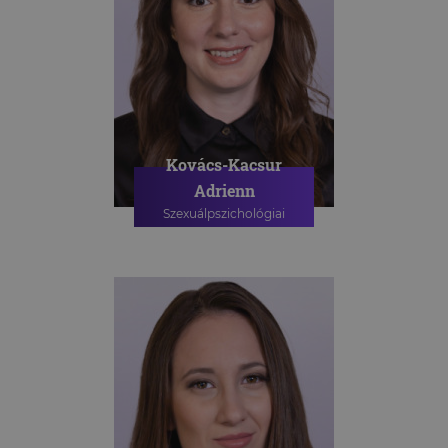
Kovács-Kacsur
Adrienn
Szexuálpszichológiai
szakpszichológus
PSZICHOLÓGIAI TANÁCSADÁS
SZEXUÁLPSZICHOLÓGIAI
TANÁCSADÁS
SZEXUÁLPSZICHOLÓGIAI
CSOPORTOS TANÁCSADÁS