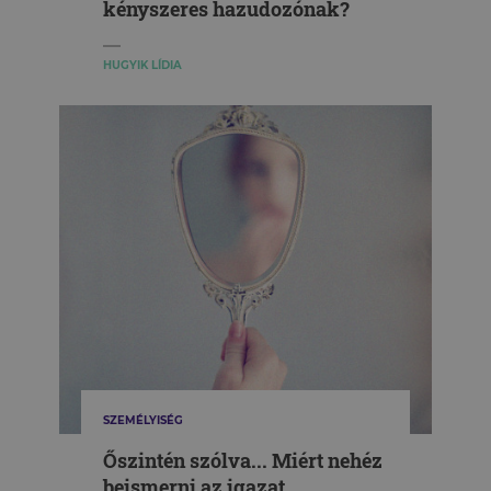
kényszeres hazudozónak?
HUGYIK LÍDIA
SZEMÉLYISÉG
Őszintén szólva... Miért nehéz
beismerni az igazat