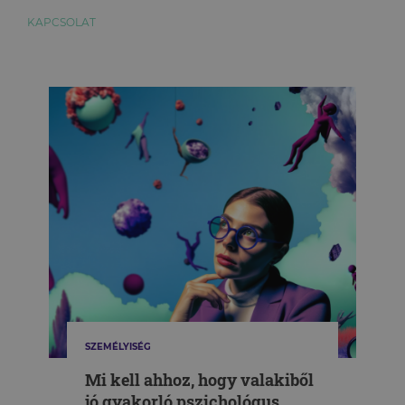
KAPCSOLAT
SZEMÉLYISÉG
Mi kell ahhoz, hogy valakiből
jó gyakorló pszichológus