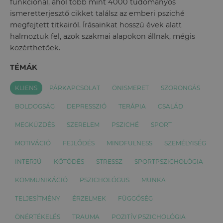
funkcionál, ahol több mint 4000 tudományos
ismeretterjesztő cikket találsz az emberi psziché
megfejtett titkairól. Írásainkat hosszú évek alatt
halmoztuk fel, azok szakmai alapokon állnak, mégis
közérthetőek.
TÉMÁK
KLIENS
PÁRKAPCSOLAT
ÖNISMERET
SZORONGÁS
BOLDOGSÁG
DEPRESSZIÓ
TERÁPIA
CSALÁD
MEGKÜZDÉS
SZERELEM
PSZICHÉ
SPORT
MOTIVÁCIÓ
FEJLŐDÉS
MINDFULNESS
SZEMÉLYISÉG
INTERJÚ
KÖTŐDÉS
STRESSZ
SPORTPSZICHOLÓGIA
KOMMUNIKÁCIÓ
PSZICHOLÓGUS
MUNKA
TELJESÍTMÉNY
ÉRZELMEK
FÜGGŐSÉG
ÖNÉRTÉKELÉS
TRAUMA
POZITÍV PSZICHOLÓGIA