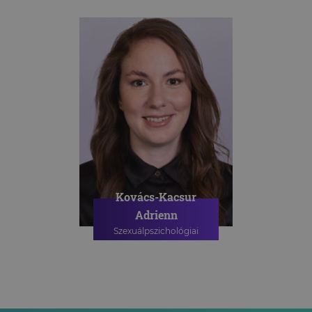
Kovács-Kacsur
Adrienn
Szexuálpszichológiai
szakpszichológus
PSZICHOLÓGIAI TANÁCSADÁS
SZEXUÁLPSZICHOLÓGIAI
TANÁCSADÁS
SZEXUÁLPSZICHOLÓGIAI