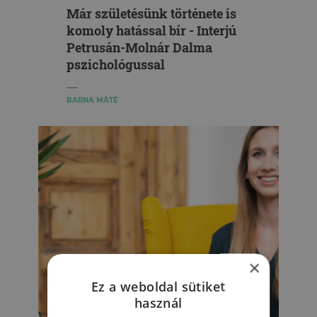
Már születésünk története is
komoly hatással bír - Interjú
Petrusán-Molnár Dalma
pszichológussal
BARNA MÁTÉ
×
Ez a weboldal sütiket
használ