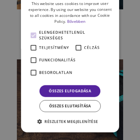
This website uses cookies to improve user
KAPCSOLATAINK
experience. By using our website you consent
to all cookies in accordance with our Cookie
A legtöbb beszélgetés
Policy.
Bővebben
kíváncsiságból indul - Interjú
Borostyánkői Zsófiával
ELENGEDHETETLENÜL
SZÜKSÉGES
TELJESÍTMÉNY
CÉLZÁS
MAGYARY ÁGNES
FUNKCIONALITÁS
BESOROLATLAN
ÖSSZES ELFOGADÁSA
ÖSSZES ELUTASÍTÁSA
RÉSZLETEK MEGJELENÍTÉSE