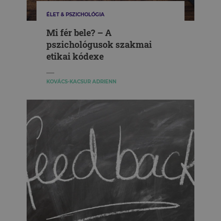
ÉLET & PSZICHOLÓGIA
Mi fér bele? – A
pszichológusok szakmai
etikai kódexe
KOVÁCS-KACSUR ADRIENN