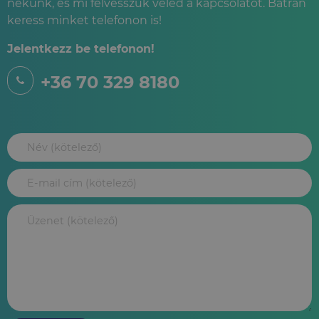
nekünk, és mi felvesszük veled a kapcsolatot. Bátran
keress minket telefonon is!
Jelentkezz be telefonon!
+36 70 329 8180