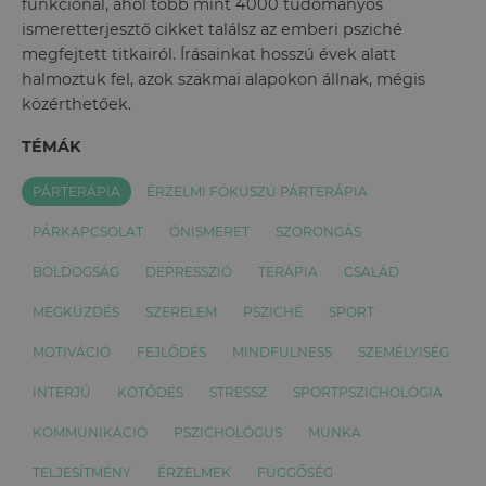
funkcionál, ahol több mint 4000 tudományos
ismeretterjesztő cikket találsz az emberi psziché
megfejtett titkairól. Írásainkat hosszú évek alatt
halmoztuk fel, azok szakmai alapokon állnak, mégis
közérthetőek.
TÉMÁK
PÁRTERÁPIA
ÉRZELMI FÓKUSZÚ PÁRTERÁPIA
PÁRKAPCSOLAT
ÖNISMERET
SZORONGÁS
BOLDOGSÁG
DEPRESSZIÓ
TERÁPIA
CSALÁD
MEGKÜZDÉS
SZERELEM
PSZICHÉ
SPORT
MOTIVÁCIÓ
FEJLŐDÉS
MINDFULNESS
SZEMÉLYISÉG
INTERJÚ
KÖTŐDÉS
STRESSZ
SPORTPSZICHOLÓGIA
KOMMUNIKÁCIÓ
PSZICHOLÓGUS
MUNKA
TELJESÍTMÉNY
ÉRZELMEK
FÜGGŐSÉG