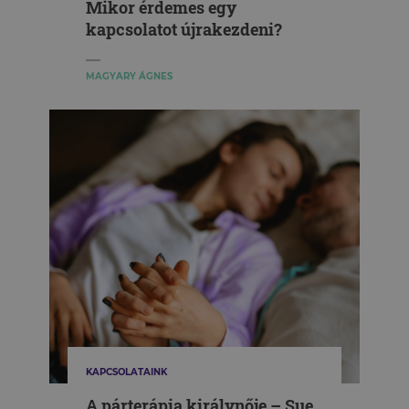
Mikor érdemes egy
kapcsolatot újrakezdeni?
MAGYARY ÁGNES
KAPCSOLATAINK
A párterápia királynője – Sue