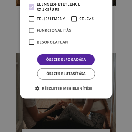
ÉLET & PSZICHOLÓGIA
ELENGEDHETETLENÜL
SZÜKSÉGES
A sikeres párkapcsolati
TELJESÍTMÉNY
CÉLZÁS
kommunikáció hat
aranyszabálya
FUNKCIONALITÁS
BESOROLATLAN
MINDSET PSZICHOLÓGIA
ÖSSZES ELFOGADÁSA
ÖSSZES ELUTASÍTÁSA
RÉSZLETEK MEGJELENÍTÉSE