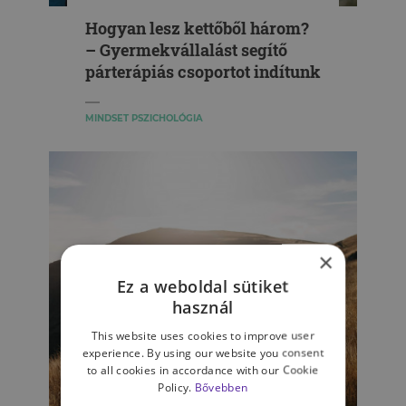
Hogyan lesz kettőből három?
– Gyermekvállalást segítő
párterápiás csoportot indítunk
MINDSET PSZICHOLÓGIA
×
Ez a weboldal sütiket
használ
This website uses cookies to improve user
experience. By using our website you consent
to all cookies in accordance with our Cookie
Policy.
Bővebben