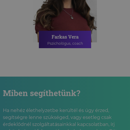
Farkas Vera
Pszichológus, coach
PÁRTERÁPIA
Miben segíthetünk?
Ha nehéz élethelyzetbe kerültél és úgy érzed,
segítségre lenne szükséged, vagy esetleg csak
érdeklődnél szolgáltatásainkkal kapcsolatban, írj