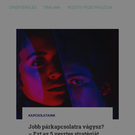
ÖNÉRTÉKELÉS
TRAUMA
POZITÍV PSZICHOLÓGIA
KAPCSOLATAINK
Jobb párkapcsolatra vágysz?
– Ezt az 5 vesztes stratégiát