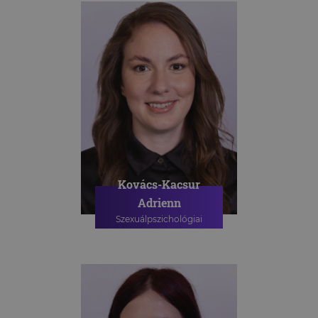
Kovács-Kacsur
Adrienn
Szexuálpszichológiai
szakpszichológus
PSZICHOLÓGIAI TANÁCSADÁS
SZEXUÁLPSZICHOLÓGIAI
TANÁCSADÁS
SZEXUÁLPSZICHOLÓGIAI
CSOPORTOS TANÁCSADÁS