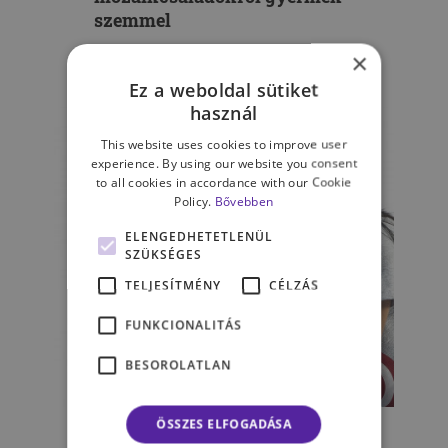
szemmel
×
GYÜRE-LIHOVAY SZANDRA
Ez a weboldal sütiket
használ
This website uses cookies to improve user
experience. By using our website you consent
to all cookies in accordance with our Cookie
Policy.
Bővebben
ELENGEDHETETLENÜL
SZÜKSÉGES
TELJESÍTMÉNY
CÉLZÁS
FUNKCIONALITÁS
BESOROLATLAN
GYERMEKPSZICHOLÓGIA
ÖSSZES ELFOGADÁSA
Gyerekszerelem a szülő iránt