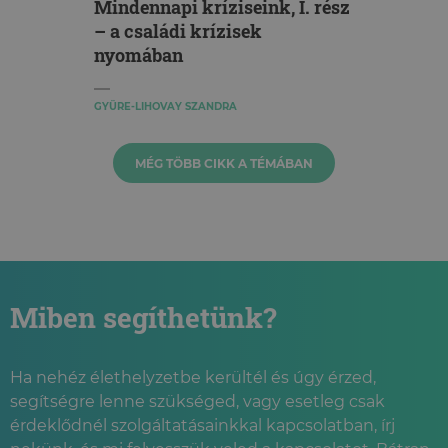
Mindennapi kríziseink, I. rész
– a családi krízisek
nyomában
GYÜRE-LIHOVAY SZANDRA
MÉG TÖBB CIKK A TÉMÁBAN
Miben segíthetünk?
Ha nehéz élethelyzetbe kerültél és úgy érzed,
segítségre lenne szükséged, vagy esetleg csak
érdeklődnél szolgáltatásainkkal kapcsolatban, írj