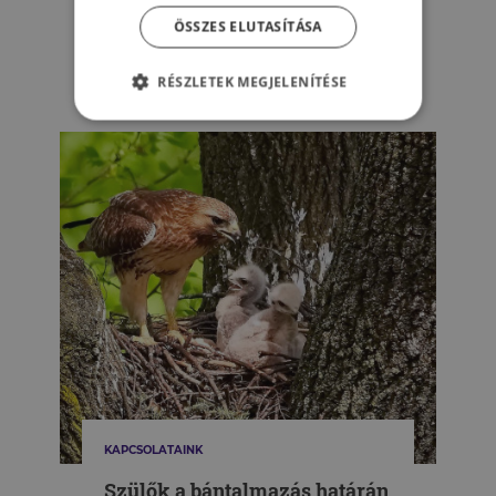
– Miként álljunk az ödipális
ÖSSZES ELUTASÍTÁSA
konfliktushoz?
RÉSZLETEK MEGJELENÍTÉSE
TARKOVÁCS CECÍLIA
KAPCSOLATAINK
Szülők a bántalmazás határán