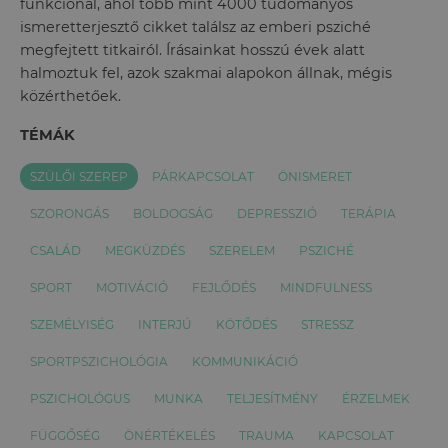
funkcionál, ahol több mint 4000 tudományos
ismeretterjesztő cikket találsz az emberi psziché
megfejtett titkairól. Írásainkat hosszú évek alatt
halmoztuk fel, azok szakmai alapokon állnak, mégis
közérthetőek.
TÉMÁK
SZÜLŐI SZEREP
PÁRKAPCSOLAT
ÖNISMERET
SZORONGÁS
BOLDOGSÁG
DEPRESSZIÓ
TERÁPIA
CSALÁD
MEGKÜZDÉS
SZERELEM
PSZICHÉ
SPORT
MOTIVÁCIÓ
FEJLŐDÉS
MINDFULNESS
SZEMÉLYISÉG
INTERJÚ
KÖTŐDÉS
STRESSZ
SPORTPSZICHOLÓGIA
KOMMUNIKÁCIÓ
PSZICHOLÓGUS
MUNKA
TELJESÍTMÉNY
ÉRZELMEK
FÜGGŐSÉG
ÖNÉRTÉKELÉS
TRAUMA
KAPCSOLAT