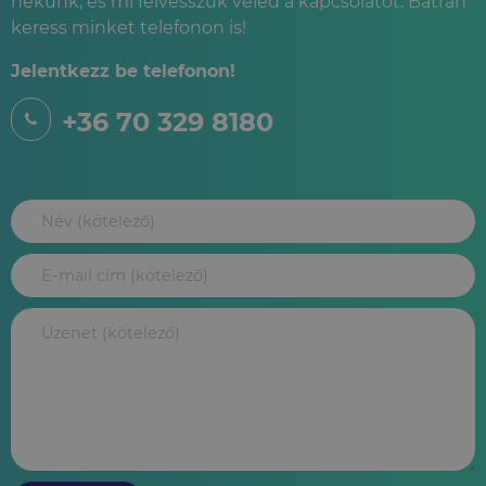
nekünk, és mi felvesszük veled a kapcsolatot. Bátran
keress minket telefonon is!
Jelentkezz be telefonon!
+36 70 329 8180