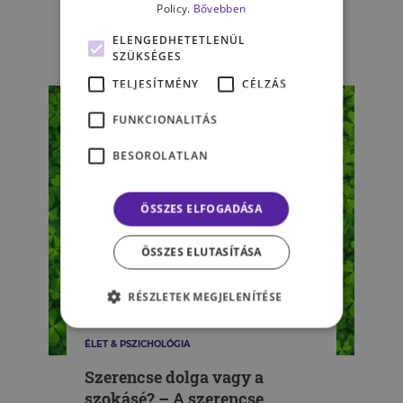
karrierrel való
Policy.
Bővebben
elégedettségünkre?
ELENGEDHETETLENÜL
DOHÁN ANTÓNIA
SZÜKSÉGES
TELJESÍTMÉNY
CÉLZÁS
FUNKCIONALITÁS
BESOROLATLAN
ÖSSZES ELFOGADÁSA
ÖSSZES ELUTASÍTÁSA
RÉSZLETEK MEGJELENÍTÉSE
ÉLET & PSZICHOLÓGIA
Szerencse dolga vagy a
szokásé? – A szerencse