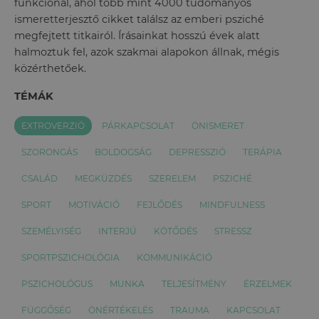
funkcionál, ahol több mint 4000 tudományos
ismeretterjesztő cikket találsz az emberi psziché
megfejtett titkairól. Írásainkat hosszú évek alatt
halmoztuk fel, azok szakmai alapokon állnak, mégis
közérthetőek.
TÉMÁK
EXTROVERZIÓ
PÁRKAPCSOLAT
ÖNISMERET
SZORONGÁS
BOLDOGSÁG
DEPRESSZIÓ
TERÁPIA
CSALÁD
MEGKÜZDÉS
SZERELEM
PSZICHÉ
SPORT
MOTIVÁCIÓ
FEJLŐDÉS
MINDFULNESS
SZEMÉLYISÉG
INTERJÚ
KÖTŐDÉS
STRESSZ
SPORTPSZICHOLÓGIA
KOMMUNIKÁCIÓ
PSZICHOLÓGUS
MUNKA
TELJESÍTMÉNY
ÉRZELMEK
FÜGGŐSÉG
ÖNÉRTÉKELÉS
TRAUMA
KAPCSOLAT