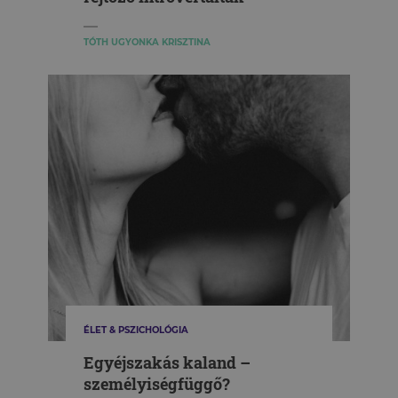
TÓTH UGYONKA KRISZTINA
ÉLET & PSZICHOLÓGIA
Egyéjszakás kaland –
személyiségfüggő?