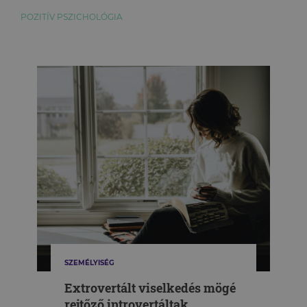
POZITÍV PSZICHOLÓGIA
SZEMÉLYISÉG
Extrovertált viselkedés mögé
rejtőző introvertáltak