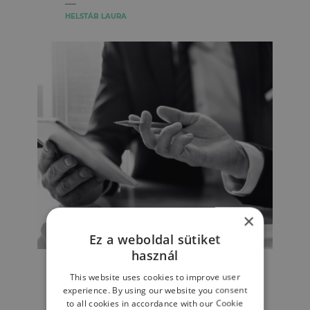
HELSTÁB LAURA
×
Ez a weboldal sütiket
MUNKAPSZICHOLÓGIA
használ
Hogyan hat a fiatalkori
This website uses cookies to improve user
munkábaállás a
experience. By using our website you consent
személyiségünkre és a
to all cookies in accordance with our Cookie