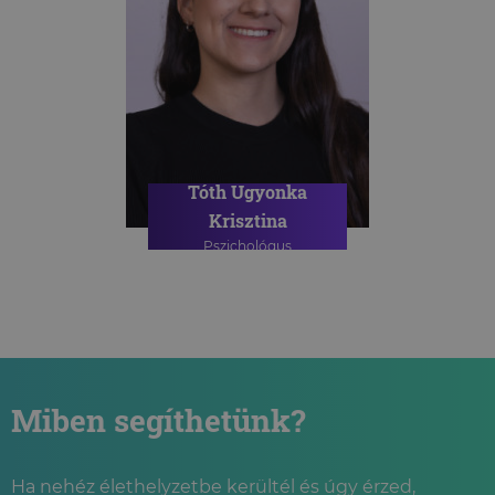
Tóth Ugyonka
Krisztina
Pszichológus
Miben segíthetünk?
Ha nehéz élethelyzetbe kerültél és úgy érzed,