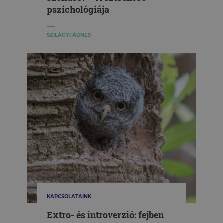
pszichológiája
SZILÁGYI ÁGNES
KAPCSOLATAINK
Extro- és introverzió: fejben