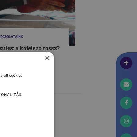
PCSOLATAINK
zülés: a kötelező rossz?
 Avagy a szülés
×
ermészetességéről
o all cookies
CZ DOROTTYA
IONALITÁS