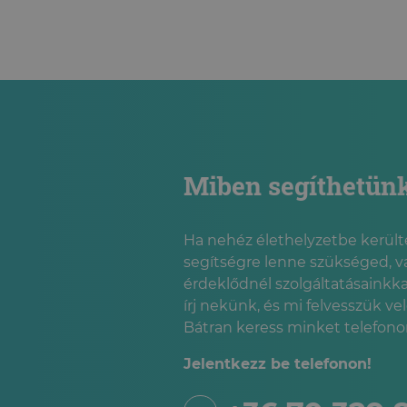
PSZICHOLÓGIAI TANÁCSADÁS
ONLINE PSZICHOLÓGIAI
TANÁCSADÁS
Miben segíthetün
Ha nehéz élethelyzetbe kerülté
segítségre lenne szükséged, v
érdeklődnél szolgáltatásainkka
írj nekünk, és mi felvesszük ve
Bátran keress minket telefonon
Jelentkezz be telefonon!