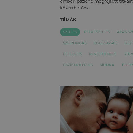
emberi psziché megfejtett titkairó
közérthetőek.
TÉMÁK
SZÜLÉS
FELKÉSZÜLÉS
APÁS SZ
SZORONGÁS
BOLDOGSÁG
DEP
FEJLŐDÉS
MINDFULNESS
SZEM
PSZICHOLÓGUS
MUNKA
TELJE