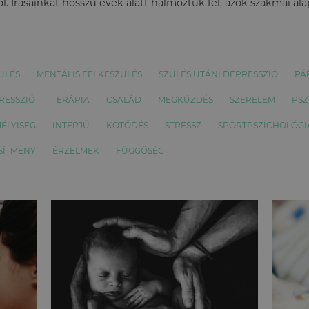
l. Írásainkat hosszú évek alatt halmoztuk fel, azok szakmai al
ÜLÉS
MENTÁLIS FELKÉSZÜLÉS
SZÜLÉS UTÁNI DEPRESSZIÓ
PÁ
RESSZIÓ
TERÁPIA
CSALÁD
MEGKÜZDÉS
SZERELEM
PSZ
ÉLYISÉG
INTERJÚ
KÖTŐDÉS
STRESSZ
SPORTPSZICHOLÓGI
SÍTMÉNY
ÉRZELMEK
FÜGGŐSÉG