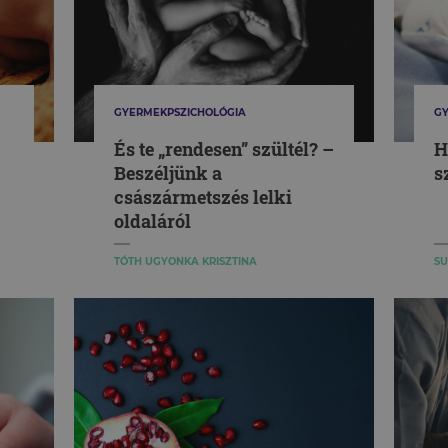
GYERMEKPSZICHOLÓGIA
GY
És te „rendesen” szültél? –
H
Beszéljünk a
s
császármetszés lelki
oldaláról
TÓTH UGYONKA KRISZTINA
SU