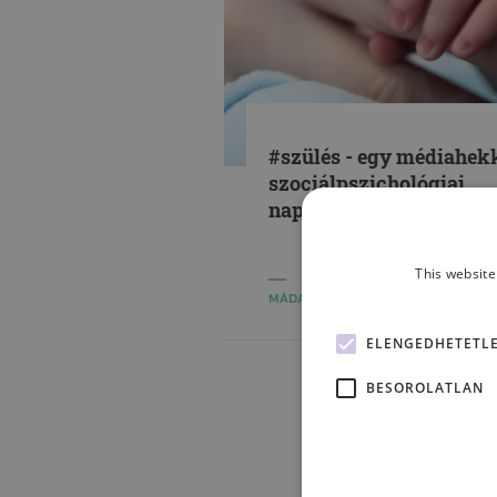
#szülés - egy médiahek
szociálpszichológiai
napszemüvegen át
This website
MÁDAI NÁNDOR
ELENGEDHETETL
BESOROLATLAN