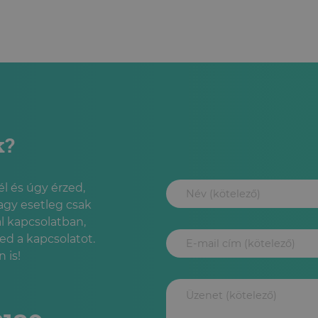
k?
l és úgy érzed,
agy esetleg csak
l kapcsolatban,
led a kapcsolatot.
 is!