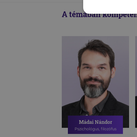
A témában kompeten
Mádai Nándor
Pszichológus, filozófus