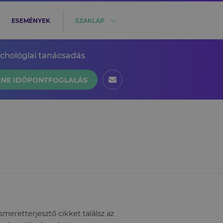
ESEMÉNYEK
SZAKLAP
ichológiai tanácsadás
INE IDŐPONTFOGLALÁS
eretterjesztő cikket találsz az