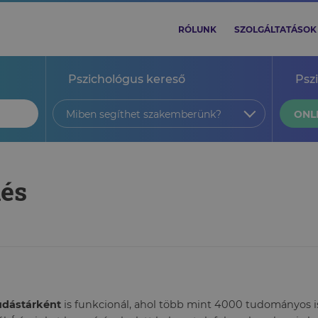
RÓLUNK
SZOLGÁLTATÁSOK
Pszichológus kereső
Psz
Miben segíthet szakemberünk?
ONL
lés
tudástárként
is funkcionál, ahol több mint 4000 tudományos ism