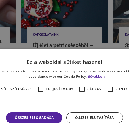
KAPCSOLATAINK
KA
k
Új élet a petricsészéből –
S
a mesterséges
–
megtermékenyítés
t
Ez a weboldal sütiket használ
pszichés háttere
 uses cookies to improve user experience. By using our website you consent t
in accordance with our Cookie Policy.
Bővebben
GYÜRE-LIHOVAY SZANDRA
RÁ
ENÜL SZÜKSÉGES
TELJESÍTMÉNY
CÉLZÁS
FUNKC
MÉG TÖBB CIKK A TÉMÁBAN
ÖSSZES ELFOGADÁSA
ÖSSZES ELUTASÍTÁSA