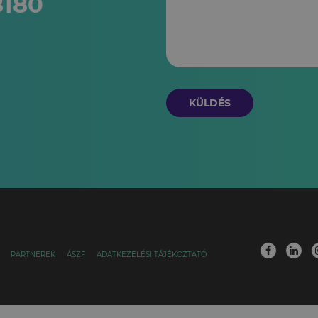
8180
KÜLDÉS
PARTNEREK
ÁSZF
ADATKEZELÉSI TÁJÉKOZTATÓ