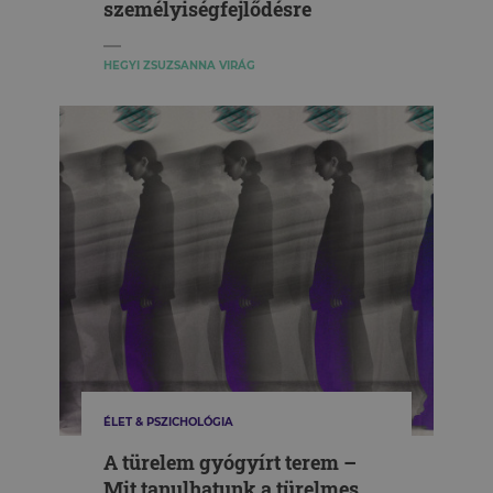
személyiségfejlődésre
HEGYI ZSUZSANNA VIRÁG
ÉLET & PSZICHOLÓGIA
A türelem gyógyírt terem –
Mit tanulhatunk a türelmes