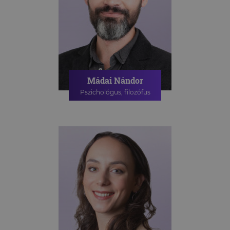
Mádai Nándor
Pszichológus, filozófus
PSZICHOLÓGIAI TANÁCSADÁS
ONLINE PSZICHOLÓGIAI
TANÁCSADÁS