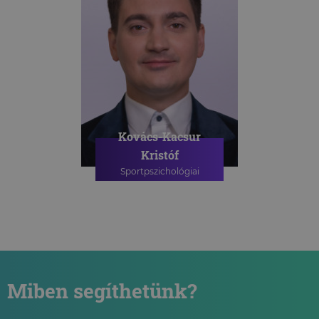
TANÁCSADÁS
Kovács-Kacsur
Kristóf
Sportpszichológiai
szakpszichológus
SPORTPSZICHOLÓGIAI
TANÁCSADÁS
Miben segíthetünk?