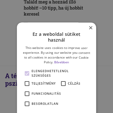
Találd meg a hozzád illő
hobbit! –10 tipp, ha új hobbit
keresel
×
HEGYI ZSUZSANNA VIRÁG
Ez a weboldal sütiket
használ
MÉG TÖBB CIKK A TÉMÁBAN
This website uses cookies to improve user
experience. By using our website you consent
to all cookies in accordance with our Cookie
Policy.
Bővebben
ELENGEDHETETLENÜL
A témában kompetens
SZÜKSÉGES
pszichológusaink
TELJESÍTMÉNY
CÉLZÁS
FUNKCIONALITÁS
BESOROLATLAN