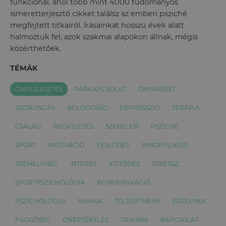
funkcionál, ahol több mint 4000 tudományos
ismeretterjesztő cikket találsz az emberi psziché
megfejtett titkairól. Írásainkat hosszú évek alatt
halmoztuk fel, azok szakmai alapokon állnak, mégis
közérthetőek.
TÉMÁK
ÖNFEJLESZTÉS
PÁRKAPCSOLAT
ÖNISMERET
SZORONGÁS
BOLDOGSÁG
DEPRESSZIÓ
TERÁPIA
CSALÁD
MEGKÜZDÉS
SZERELEM
PSZICHÉ
SPORT
MOTIVÁCIÓ
FEJLŐDÉS
MINDFULNESS
SZEMÉLYISÉG
INTERJÚ
KÖTŐDÉS
STRESSZ
SPORTPSZICHOLÓGIA
KOMMUNIKÁCIÓ
PSZICHOLÓGUS
MUNKA
TELJESÍTMÉNY
ÉRZELMEK
FÜGGŐSÉG
ÖNÉRTÉKELÉS
TRAUMA
KAPCSOLAT