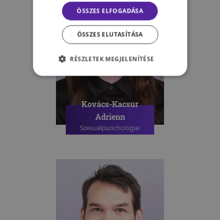
ÖSSZES ELFOGADÁSA
ÖSSZES ELUTASÍTÁSA
RÉSZLETEK MEGJELENÍTÉSE
Kovács-Kacsur
Adrienn
Szexuálpszichológiai
szakpszichológus
PSZICHOLÓGIAI TANÁCSADÁS
SZEXUÁLPSZICHOLÓGIAI
TANÁCSADÁS
SZEXUÁLPSZICHOLÓGIAI
CSOPORTOS TANÁCSADÁS