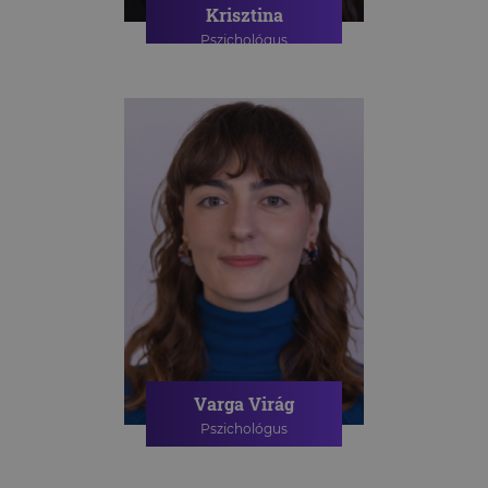
Krisztina
Pszichológus
Varga Virág
Pszichológus